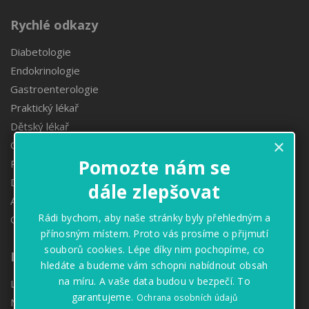
Rychlé odkazy
Diabetologie
Endokrinologie
Gastroenterologie
Praktický lékař
Dětský lékař
×
Obezitologie
Pomozte nám se
Proktologie
Denzitometrie
dále zlepšovat
Angiologie
Rádi bychom, aby naše stránky byly přehledným a
Oční ambulance
přínosným místem. Proto vás prosíme o přijmutí
souborů cookies. Lépe díky nim pochopíme, co
Informace
hledáte a budeme vám schopni nabídnout obsah
na míru. A vaše data budou v bezpečí. To
Lékárny
garantujeme.
Ochrana osobních údajů
Naše hodnoty