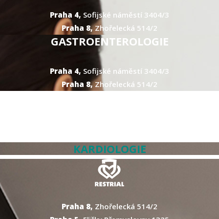
Praha 4,
Sofijské náměstí 3404/3
Praha 8,
Zhořelecká 514/2
GASTROENTEROLOGIE
Praha 4,
Sofijské náměstí 3404/3
Praha 8,
Zhořelecká 514/2
KARDIOLOGIE
Praha 8,
Zhořelecká 514/2