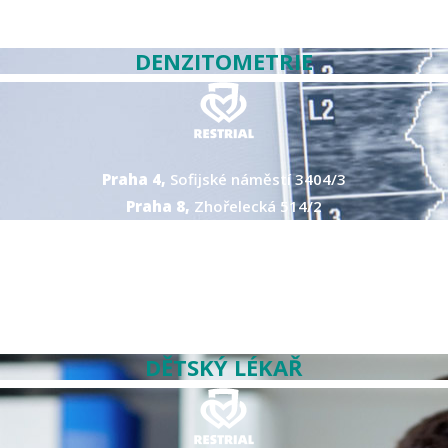
DENZITOMETRIE
Praha 4,
Sofijské náměstí 3404/3
Praha 8,
Zhořelecká 514/2
DĚTSKÝ LÉKAŘ