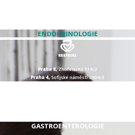
ENDOKRINOLOGIE
Praha 8,
Zhořelecká 514/2
Praha 4,
Sofijské náměstí 3404/3
GASTROENTEROLOGIE