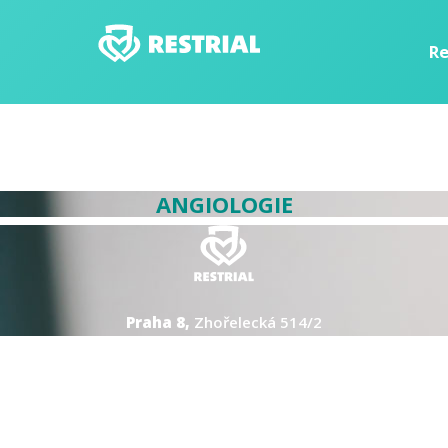
Re
Gastroenterologie
ANGIOLOGIE
Praha 8,
Zhořelecká 514/2