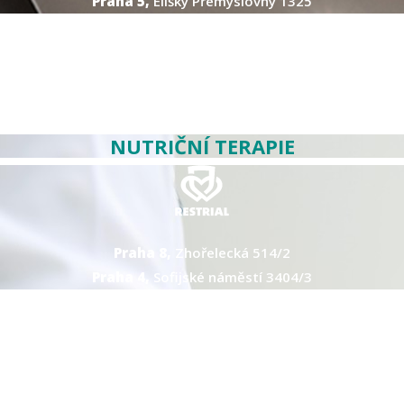
Praha 5,
Elišky Přemyslovny 1325
NUTRIČNÍ TERAPIE
Praha 8,
Zhořelecká 514/2
Praha 4,
Sofijské náměstí 3404/3