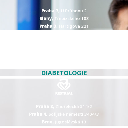
Praha 7,
U Průhonu 2
Slaný,
Třebízského 183
Praha 3,
Hartigova 221
DIABETOLOGIE
Praha 8,
Zhořelecká 514/2
Praha 4,
Sofijské náměstí 3404/3
Brno,
Jugoslávská 13