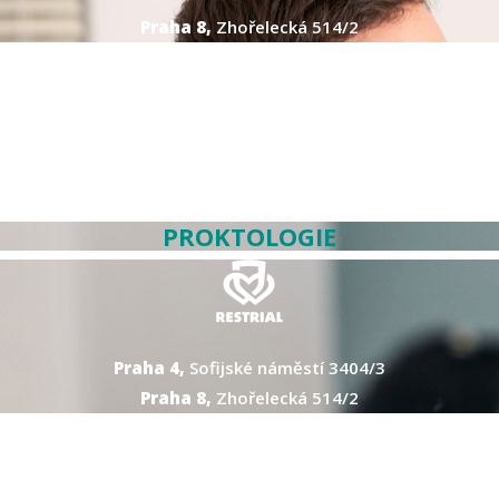
Praha 8,
Zhořelecká 514/2
PROKTOLOGIE
Praha 4,
Sofijské náměstí 3404/3
Praha 8,
Zhořelecká 514/2