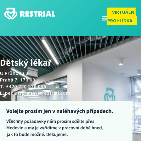
VIRTUÁLNÍ
PROHLÍDKA
Dětský lékař
U Průhonu 2
Praha 7, 170 00
T: +420 220 570 036
E:
pediatrpraha7@restrial.com