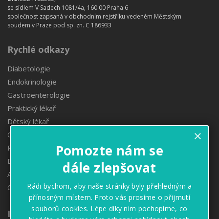
se sídlem V Sadech 1081/4a, 160 00 Praha 6
společnost zapsaná v obchodním rejstříku vedeném Městským
soudem v Praze pod sp. zn. C 186933
Rychlé odkazy
Diabetologie
Endokrinologie
Gastroenterologie
Praktický lékař
Dětský lékař
×
Obezitologie
Pomozte nám se
Proktologie
Denzitometrie
dále zlepšovat
Angiologie
Rádi bychom, aby naše stránky byly přehledným a
Oční ambulance
přínosným místem. Proto vás prosíme o přijmutí
souborů cookies. Lépe díky nim pochopíme, co
Informace