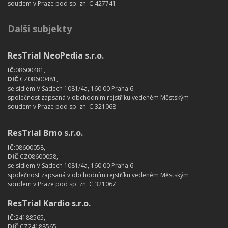
soudem v Praze pod sp. zn. C 427741
Další subjekty
ResTrial NeoPedia s.r.o.
IČ
:08600481,
DIČ
:CZ08600481,
se sídlem V Sadech 1081/4a, 160 00 Praha 6
společnost zapsaná v obchodním rejstříku vedeném Městským
soudem v Praze pod sp. zn. C 321068
ResTrial Brno s.r.o.
IČ
:08600058,
DIČ
:CZ08600058,
se sídlem V Sadech 1081/4a, 160 00 Praha 6
společnost zapsaná v obchodním rejstříku vedeném Městským
soudem v Praze pod sp. zn. C 321067
ResTrial Kardio s.r.o.
IČ
:24188565,
DIČ
:CZ24188565,