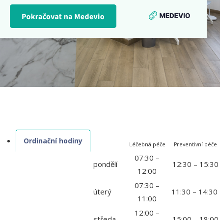
Ordinační hodiny
Léčebná péče
Preventivní péče
07:30 –
pondělí
12:30 – 15:30
12:00
07:30 –
úterý
11:30 – 14:30
11:00
12:00 –
středa
15:00 – 18:00