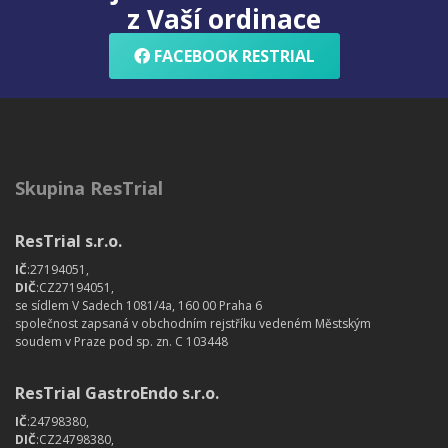
z Vaší ordinace
FACEBOOK RESTRIAL
Skupina ResTrial
ResTrial s.r.o.
IČ
:27194051,
DIČ
:CZ27194051,
se sídlem V Sadech 1081/4a, 160 00 Praha 6
společnost zapsaná v obchodním rejstříku vedeném Městským
soudem v Praze pod sp. zn. C 103448
ResTrial GastroEndo s.r.o.
IČ
:24798380,
DIČ
:CZ24798380,