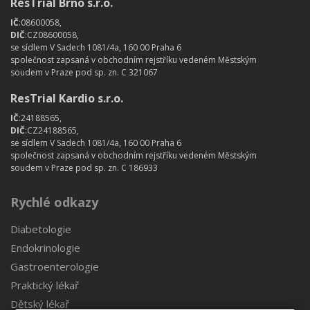
ResTrial Brno s.r.o.
IČ
:08600058,
DIČ
:CZ08600058,
se sídlem V Sadech 1081/4a, 160 00 Praha 6
společnost zapsaná v obchodním rejstříku vedeném Městským
soudem v Praze pod sp. zn. C 321067
ResTrial Kardio s.r.o.
IČ
:24188565,
DIČ
:CZ24188565,
se sídlem V Sadech 1081/4a, 160 00 Praha 6
společnost zapsaná v obchodním rejstříku vedeném Městským
soudem v Praze pod sp. zn. C 186933
Rychlé odkazy
Diabetologie
Endokrinologie
Gastroenterologie
Praktický lékař
Dětský lékař