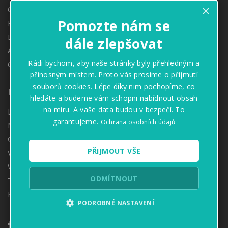
×
Obezitologie
Pomozte nám se
Proktologie
Denzitometrie
dále zlepšovat
Angiologie
Rádi bychom, aby naše stránky byly přehledným a
Oční ambulance
přínosným místem. Proto vás prosíme o přijmutí
souborů cookies. Lépe díky nim pochopíme, co
Informace
hledáte a budeme vám schopni nabídnout obsah
na míru. A vaše data budou v bezpečí. To
Lékárny
garantujeme.
Ochrana osobních údajů
Naše hodnoty
GDPR
PŘIJMOUT VŠE
Volné pozice
Whistleblowing
ODMÍTNOUT
Tiskové zprávy
Kontakt
PODROBNÉ NASTAVENÍ