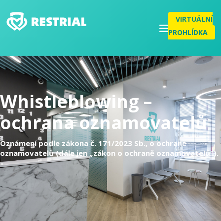
VIRTUÁLNÍ
PROHLÍDKA
Whistleblowing –
ochrana oznamovatelů
Oznámení podle zákona č. 171/2023 Sb., o ochraně
oznamovatelů (dále jen „zákon o ochraně oznamovatelů“).