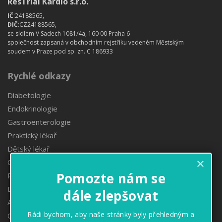
ResTrial Kardio s.r.o.
IČ
:24188565,
DIČ
:CZ24188565,
se sídlem V Sadech 1081/4a, 160 00 Praha 6
společnost zapsaná v obchodním rejstříku vedeném Městským
soudem v Praze pod sp. zn. C 186933
Rychlé odkazy
Diabetologie
Endokrinologie
Gastroenterologie
Praktický lékař
Dětský lékař
×
Obezitologie
Pomozte nám se
Proktologie
Denzitometrie
dále zlepšovat
Angiologie
Rádi bychom, aby naše stránky byly přehledným a
Oční ambulance