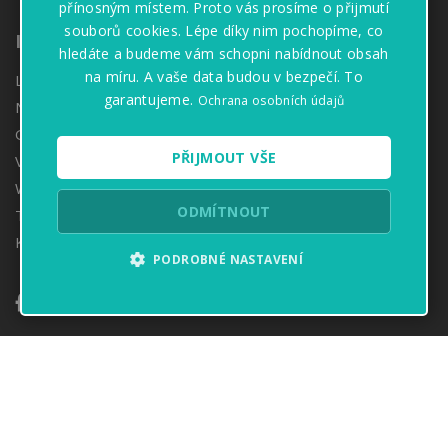
přínosným místem. Proto vás prosíme o přijmutí
souborů cookies. Lépe díky nim pochopíme, co
Informace
hledáte a budeme vám schopni nabídnout obsah
na míru. A vaše data budou v bezpečí. To
Lékárny
garantujeme.
Ochrana osobních údajů
Naše hodnoty
GDPR
PŘIJMOUT VŠE
Volné pozice
Whistleblowing
ODMÍTNOUT
Tiskové zprávy
Kontakt
PODROBNÉ NASTAVENÍ
Copyright 2019. ResTrial s.r.o. Všechna práva vyhrazena