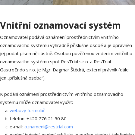
Vnitřní oznamovací systém
Oznamovatel podává oznámení prostřednictvím vnitřního
oznamovacího systému výhradně příslušné osobě a je oprávněn
jej podat písemně i ústně. Osobou pověřenou vedením vnitřního
oznamovacího systému spol. ResTrial s.r.o. a ResTrial
GastroEndo s.r.o. je Mgr. Dagmar Štědrá, externí právník (dále
jen „příslušná osoba“).
K podání oznámení prostřednictvím vnitřního oznamovacího
systému může oznamovatel využít:
webový formulář
telefon: +420 776 21 50 80
e-mail:
oznameni@restrial.com
osobní jednání: osobní schůzku je možno sjednat telefonicky