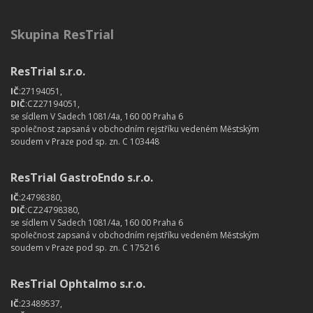
Skupina ResTrial
ResTrial s.r.o.
IČ
:27194051,
DIČ
:CZ27194051,
se sídlem V Sadech 1081/4a, 160 00 Praha 6
společnost zapsaná v obchodním rejstříku vedeném Městským
soudem v Praze pod sp. zn. C 103448
ResTrial GastroEndo s.r.o.
IČ
:24798380,
DIČ
:CZ24798380,
se sídlem V Sadech 1081/4a, 160 00 Praha 6
společnost zapsaná v obchodním rejstříku vedeném Městským
soudem v Praze pod sp. zn. C 175216
ResTrial Ophtalmo s.r.o.
IČ
:23489537,