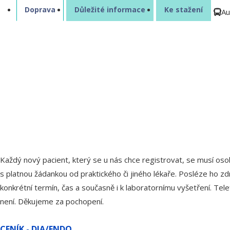
Doprava
Důležité informace
Ke stažení
Au

Každý nový pacient, který se u nás chce registrovat, se musí os
s platnou žádankou od praktického či jiného lékaře. Posléze ho z
konkrétní termín, čas a současně i k laboratornímu vyšetření. Te
není. Děkujeme za pochopení.
CENÍK - DIA/ENDO