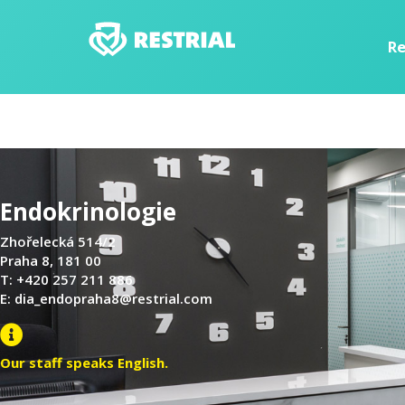
Re
Endokrinologie
Zhořelecká 514/2
Praha 8, 181 00
T: +420 257 211 886
E:
dia_endopraha8@restrial.com
Our staff speaks English.