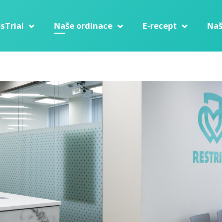
sTrial
Naše ordinace
E-recept
Naš