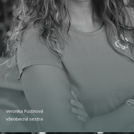
Veronika Pustinová
všeobecná sestra